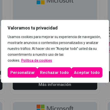
Valoramos tu privacidad
DP-100 Azure Data Scientist
Associate
Usamos cookies para mejorar su experiencia de navegación,
mostrarle anuncios o contenidos personalizados y analizar
N/D
nuestro tráfico. Al hacer clic en “Aceptar todo” usted da su
20 horas
consentimiento a nuestro uso de las
cookies.
Política de cookies
Curso oficial Microsoft
849,00 €
€
Personalizar
Rechazar todo
Aceptar todo
100% FUNDAE
Más información