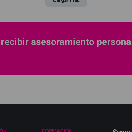
Cargar más
 recibir asesoramiento persona
IÓN
FORMACIÓN
Suscr