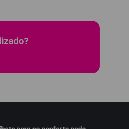
lizado?
íbete para no perderte nada