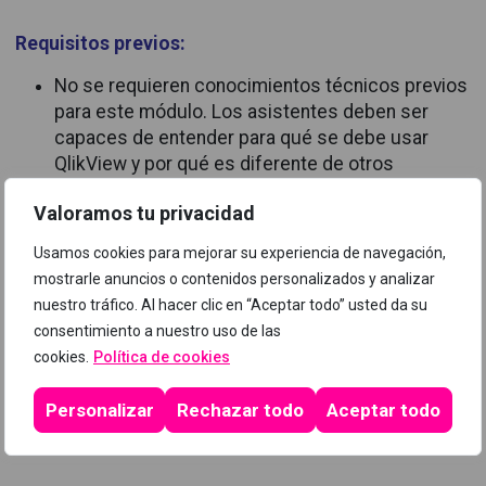
Requisitos previos:
No se requieren conocimientos técnicos previos
para este módulo.
Los asistentes deben ser
capaces de entender para qué se debe usar
QlikView y por qué es diferente de otros
productos de análisis de datos y Bussiness
Valoramos tu privacidad
Inteligence.
Usamos cookies para mejorar su experiencia de navegación,
Programa
mostrarle anuncios o contenidos personalizados y analizar
nuestro tráfico. Al hacer clic en “Aceptar todo” usted da su
consentimiento a nuestro uso de las
cookies.
Política de cookies
Personalizar
Rechazar todo
Aceptar todo