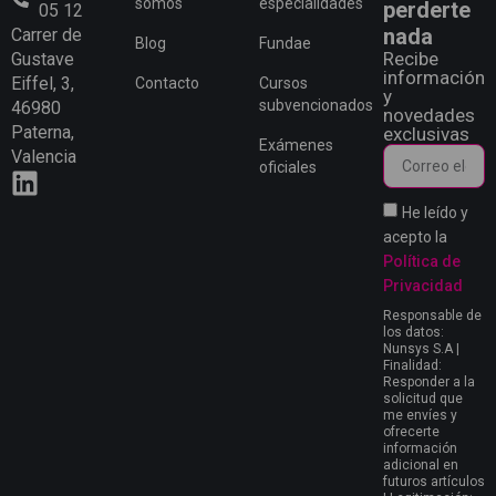
somos
especialidades
perderte
05 12
nada
Carrer de
Blog
Fundae
Recibe
Gustave
información
Eiffel, 3,
Contacto
Cursos
y
subvencionados
46980
novedades
Paterna,
exclusivas
Exámenes
Valencia
oficiales
He leído y
acepto la
Política de
Privacidad
Responsable de
los datos:
Nunsys S.A |
Finalidad:
Responder a la
solicitud que
me envíes y
ofrecerte
información
adicional en
futuros artículos