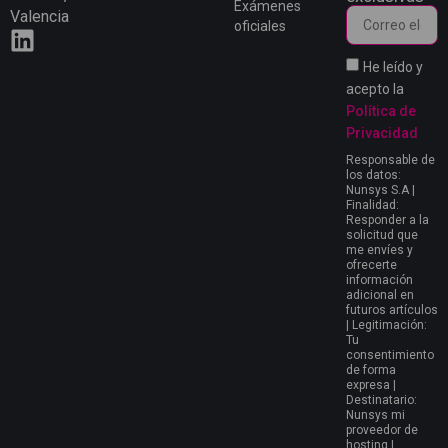
Exámenes
Valencia
oficiales
He leído y
acepto la
Política de
Privacidad
Responsable de
los datos:
Nunsys S.A |
Finalidad:
Responder a la
solicitud que
me envíes y
ofrecerte
información
adicional en
futuros artículos
| Legitimación:
Tu
consentimiento
de forma
expresa |
Destinatario:
Nunsys mi
proveedor de
hosting |