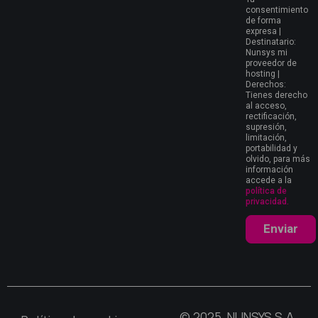
consentimiento
de forma
expresa |
Destinatario:
Nunsys mi
proveedor de
hosting |
Derechos:
Tienes derecho
al acceso,
rectificación,
supresión,
limitación,
portabilidad y
olvido, para más
información
accede a la
política de
privacidad.
Enviar
© 2025, NUNSYS S.A.