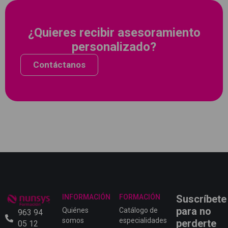
¿Quieres recibir asesoramiento
personalizado?
Contáctanos
INFORMACIÓN
FORMACIÓN
Suscríbete
para no
Quiénes
Catálogo de
963 94
somos
especialidades
perderte
05 12