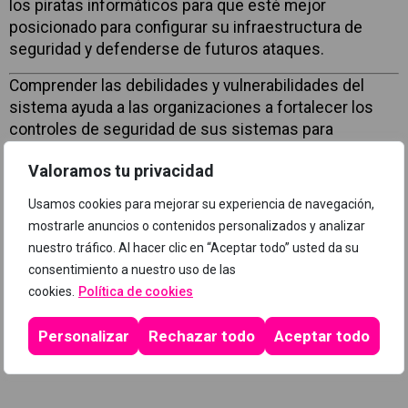
los piratas informáticos para que esté mejor
posicionado para configurar su infraestructura de
seguridad y defenderse de futuros ataques.
Comprender las debilidades y vulnerabilidades del
sistema ayuda a las organizaciones a fortalecer los
controles de seguridad de sus sistemas para
minimizar el riesgo de un incidente.
Valoramos tu privacidad
Usamos cookies para mejorar su experiencia de navegación,
Programa
mostrarle anuncios o contenidos personalizados y analizar
nuestro tráfico. Al hacer clic en “Aceptar todo” usted da su
consentimiento a nuestro uso de las
cookies.
Política de cookies
Personalizar
Rechazar todo
Aceptar todo