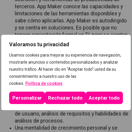
terceros. App Maker conoce las capacidades y
limitaciones de las herramientas disponibles y
sabe cómo aplicarlas. App Maker es autodirigido
y se centra en soluciones. Es posible que no
tengan capacitación formal en TI, pero se sienten
cómodos usando la tecnología para resolver
Valoramos tu privacidad
problemas comerciales con una mentalidad de
Usamos cookies para mejorar su experiencia de navegación,
crecimiento personal. Entienden la necesidad
mostrarle anuncios o contenidos personalizados y analizar
operativa y tienen una visión del resultado
nuestro tráfico. Al hacer clic en “Aceptar todo” usted da su
deseado. Abordan los problemas con estrategias
consentimiento a nuestro uso de las
escalonadas e iterativas.
cookies.
Política de cookies
Requisitos previos:
Personalizar
Rechazar todo
Aceptar todo
Modelado de datos básico, diseño de experiencia
de usuario, análisis de requisitos y habilidades de
análisis de procesos.
Una mentalidad de crecimiento personal y se