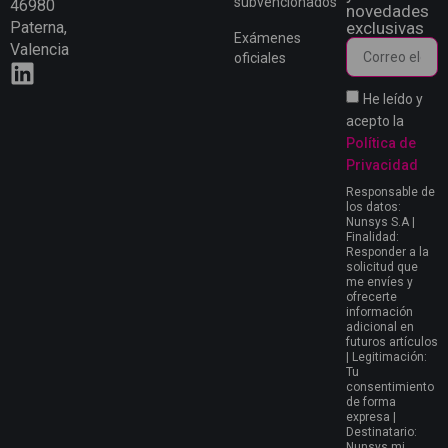
subvencionados
46980
novedades
Paterna,
exclusivas
Exámenes
Valencia
oficiales
He leído y
acepto la
Política de
Privacidad
Responsable de
los datos:
Nunsys S.A |
Finalidad:
Responder a la
solicitud que
me envíes y
ofrecerte
información
adicional en
futuros artículos
| Legitimación:
Tu
consentimiento
de forma
expresa |
Destinatario:
Nunsys mi