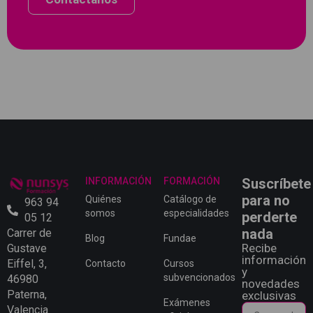
INFORMACIÓN
FORMACIÓN
Suscríbete
para no
Quiénes
Catálogo de
963 94
somos
especialidades
perderte
05 12
nada
Carrer de
Blog
Fundae
Recibe
Gustave
información
Eiffel, 3,
Contacto
Cursos
y
subvencionados
46980
novedades
Paterna,
exclusivas
Exámenes
Valencia