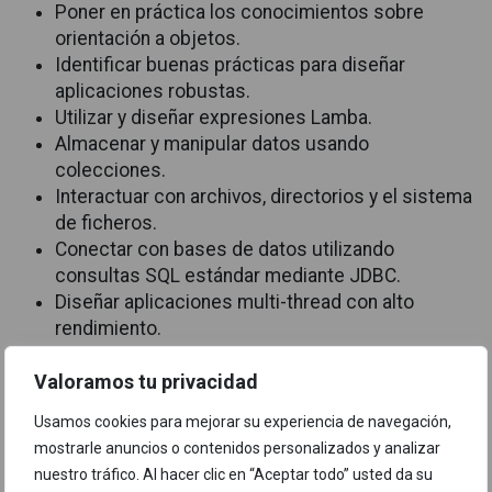
Poner en práctica los conocimientos sobre
orientación a objetos.
Identificar buenas prácticas para diseñar
aplicaciones robustas.
Utilizar y diseñar expresiones Lamba.
Almacenar y manipular datos usando
colecciones.
Interactuar con archivos, directorios y el sistema
de ficheros.
Conectar con bases de datos utilizando
consultas SQL estándar mediante JDBC.
Diseñar aplicaciones multi-thread con alto
rendimiento.
Dirigido a:
Valoramos tu privacidad
Programadores de Java
Usamos cookies para mejorar su experiencia de navegación,
mostrarle anuncios o contenidos personalizados y analizar
Requisitos previos:
nuestro tráfico. Al hacer clic en “Aceptar todo” usted da su