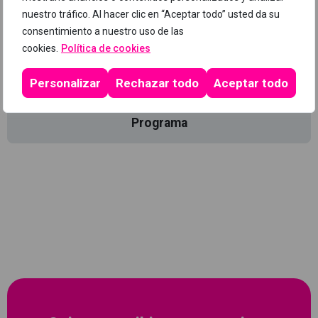
mismo con los conocimientos de comprensión y
nuestro tráfico. Al hacer clic en “Aceptar todo” usted da su
concienciación suficientes.
consentimiento a nuestro uso de las
cookies.
Política de cookies
Requisitos previos:
Personalizar
Rechazar todo
Aceptar todo
Este curso no tiene requisitos previos.
Programa