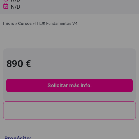
N/D
Inicio
»
Cursos
»
ITIL® Fundamentos V4
890 €
Solicitar más info.
Descripción
Propósito: