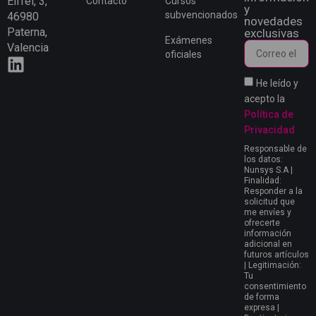
Eiffel, 3,
Contacto
Cursos
y
subvencionados
46980
novedades
Paterna,
exclusivas
Exámenes
Valencia
oficiales
He leído y
acepto la
Política de
Privacidad
Responsable de
los datos:
Nunsys S.A |
Finalidad:
Responder a la
solicitud que
me envíes y
ofrecerte
información
adicional en
futuros artículos
| Legitimación:
Tu
consentimiento
de forma
expresa |