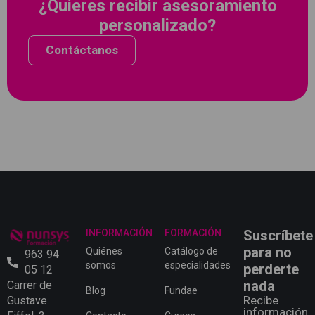
¿Quieres recibir asesoramiento
personalizado?
Contáctanos
INFORMACIÓN
FORMACIÓN
Suscríbete
para no
Quiénes
Catálogo de
963 94
somos
especialidades
perderte
05 12
nada
Carrer de
Blog
Fundae
Recibe
Gustave
información