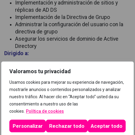
Implementación y administración de sitios y
réplicas de AD DS
Implementación de la Directiva de Grupo
Administrar la configuración del usuario con la
directiva de grupo
Asegurar los servicios de dominio de Active
Directory
Dirigido a:
Administradores de sistemas
Valoramos tu privacidad
Requisitos previos:
Usamos cookies para mejorar su experiencia de navegación,
Conocimientos básicos de Active Directory
mostrarle anuncios o contenidos personalizados y analizar
nuestro tráfico. Al hacer clic en “Aceptar todo” usted da su
Programa
consentimiento a nuestro uso de las
cookies.
Política de cookies
Personalizar
Rechazar todo
Aceptar todo