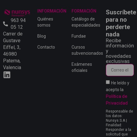
INFORMACIÓN
FORMACIÓN
Suscríbete
para no
Quiénes
Catálogo de
963 94
somos
especialidades
perderte
05 12
nada
Carrer de
Blog
Fundae
Recibe
Gustave
información
Eiffel, 3,
Contacto
Cursos
y
subvencionados
46980
novedades
Paterna,
exclusivas
Exámenes
Valencia
oficiales
He leído y
acepto la
Política de
Privacidad
Responsable de
los datos:
Nunsys S.A |
Finalidad:
Responder a la
solicitud que