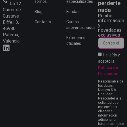
somos
especialidades
perderte
05 12
nada
Carrer de
Blog
Fundae
Recibe
Gustave
información
Eiffel, 3,
Contacto
Cursos
y
subvencionados
46980
novedades
Paterna,
exclusivas
Exámenes
Valencia
oficiales
He leído y
acepto la
Política de
Privacidad
Responsable de
los datos:
Nunsys S.A |
Finalidad:
Responder a la
solicitud que
me envíes y
ofrecerte
información
adicional en
futuros artículos