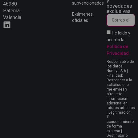
y
subvencionados
46980
novedades
Paterna,
exclusivas
Exámenes
Valencia
oficiales
He leído y
acepto la
Política de
Privacidad
Responsable de
los datos:
Nunsys S.A |
Finalidad:
Responder a la
solicitud que
me envíes y
ofrecerte
información
adicional en
futuros artículos
| Legitimación:
Tu
consentimiento
de forma
expresa |
Destinatario: