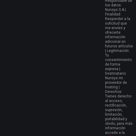
Responsable de
los datos:
Nunsys S.A |
Finalidad:
Responder a la
solicitud que
me envíes y
ofrecerte
información
adicional en
futuros artículos
| Legitimación:
Tu
consentimiento
de forma
expresa |
Destinatario:
Nunsys mi
proveedor de
hosting |
Derechos:
Tienes derecho
al acceso,
rectificación,
supresión,
limitación,
portabilidad y
olvido, para más
información
accede a la