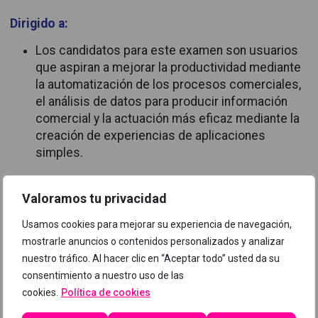
Dirigido a:
Los candidatos para este examen son usuarios
que aspiran a mejorar la productividad mediante
la automatización de los procesos comerciales,
el análisis de datos para producir información
comercial y la actuación más eficaz mediante la
creación de experiencias de aplicaciones
simples.
Requisitos previos:
Valoramos tu privacidad
Sin necesidad de conocer MS Power Platform
Usamos cookies para mejorar su experiencia de navegación,
llegarás a aplicar la tecnología en tu empresa o
mostrarle anuncios o contenidos personalizados y analizar
clientes como un experto.
nuestro tráfico. Al hacer clic en “Aceptar todo” usted da su
consentimiento a nuestro uso de las
Programa
cookies.
Política de cookies