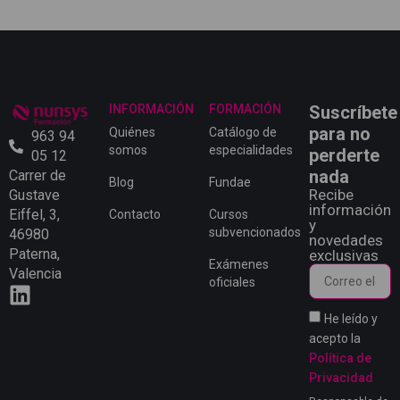
INFORMACIÓN
FORMACIÓN
Suscríbete
para no
Quiénes
Catálogo de
963 94
somos
especialidades
perderte
05 12
nada
Carrer de
Blog
Fundae
Recibe
Gustave
información
Eiffel, 3,
Contacto
Cursos
y
subvencionados
46980
novedades
Paterna,
exclusivas
Exámenes
Valencia
oficiales
He leído y
acepto la
Política de
Privacidad