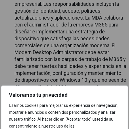
empresarial. Las responsabilidades incluyen la
gestión de identidad, acceso, políticas,
actualizaciones y aplicaciones. La MDA colabora
con el administrador de la empresa M365 para
diseñar e implementar una estrategia de
dispositivo que satisfaga las necesidades
comerciales de una organización moderna. El
Modern Desktop Administrator debe estar
familiarizado con las cargas de trabajo de M365 y
debe tener fuertes habilidades y experiencia en la
implementación, configuración y mantenimiento
de dispositivos con Windows 10 y que no sean de
Windows. El rol de MDA se centra en los servicios
en la nube en lugar de las tecnologías de
Valoramos tu privacidad
administración local.
Usamos cookies para mejorar su experiencia de navegación,
mostrarle anuncios o contenidos personalizados y analizar
nuestro tráfico. Al hacer clic en “Aceptar todo” usted da su
consentimiento a nuestro uso de las