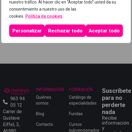
personalizado?
nuestro tráfico. Al hacer clic en “Aceptar todo” usted da su
consentimiento a nuestro uso de las
Contáctanos
cookies.
Política de cookies
Personalizar
Rechazar todo
Aceptar todo
INFORMACIÓN
FORMACIÓN
Suscríbete
para no
Quiénes
Catálogo de
963 94
somos
especialidades
perderte
05 12
nada
Carrer de
Blog
Fundae
Recibe
Gustave
información
Eiffel, 3,
Contacto
Cursos
y
subvencionados
46980