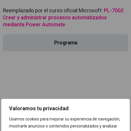
Reemplazado por el curso oficial Microsoft:
PL-7002
Crear y administrar procesos automatizados
mediante Power Automate
Programa
Valoramos tu privacidad
Usamos cookies para mejorar su experiencia de navegación,
¿Quieres recibir asesoramiento
mostrarle anuncios o contenidos personalizados y analizar